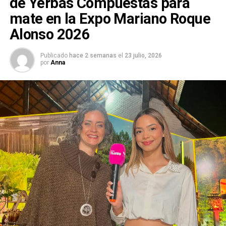
de Yerbas Compuestas para
mate en la Expo Mariano Roque
Alonso 2026
Publicado
hace 2 semanas
el
23 julio, 2026
por
Anna