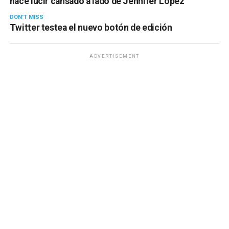
hace lucir cansado a lado de Jennifer Lopez
DON'T MISS
Twitter testea el nuevo botón de edición
ADVERTISEMENT