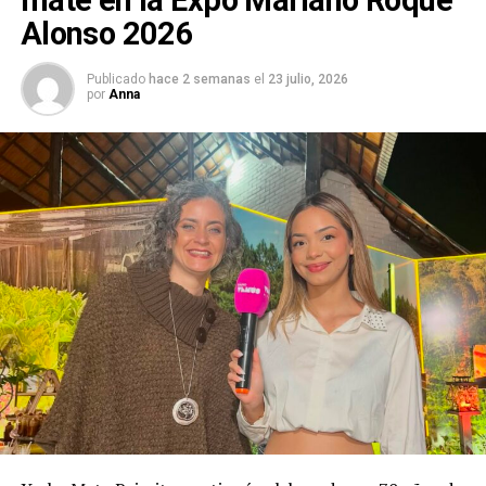
Alonso 2026
Publicado
hace 2 semanas
el
23 julio, 2026
por
Anna