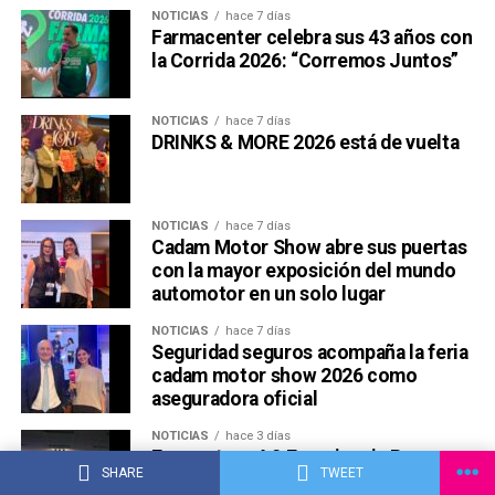
NOTICIAS
hace 7 días
Farmacenter celebra sus 43 años con
la Corrida 2026: “Corremos Juntos”
NOTICIAS
hace 7 días
DRINKS & MORE 2026 está de vuelta
NOTICIAS
hace 7 días
Cadam Motor Show abre sus puertas
con la mayor exposición del mundo
automotor en un solo lugar
NOTICIAS
hace 7 días
Seguridad seguros acompaña la feria
cadam motor show 2026 como
aseguradora oficial
NOTICIAS
hace 3 días
Encuentros 4.0 Experiencia Paraguay
SHARE
TWEET
| 3° Edición “Talento en la era de la IA: