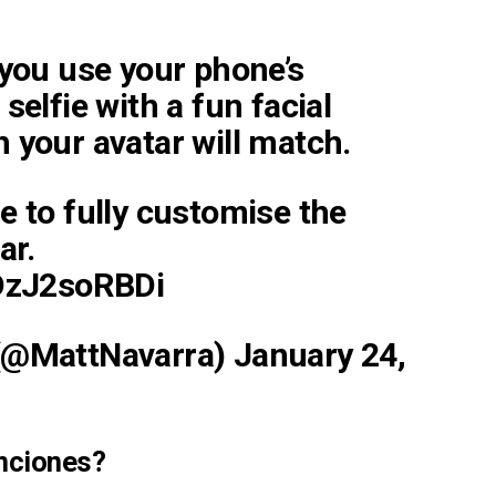
 you use your phone’s
selfie with a fun facial
 your avatar will match.
e to fully customise the
ar.
/DzJ2soRBDi
 (@MattNavarra)
January 24,
unciones?