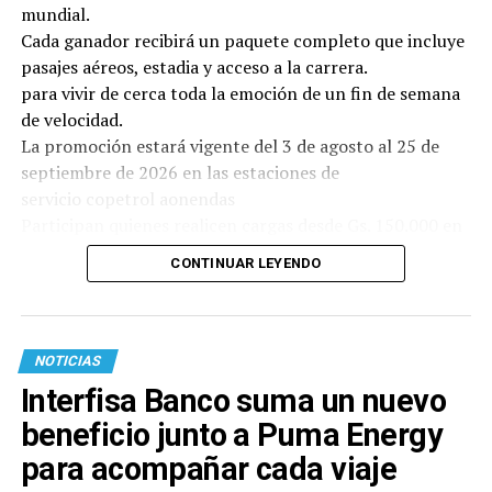
mundial.
Cada ganador recibirá un paquete completo que incluye
pasajes aéreos, estadia y acceso a la carrera.
para vivir de cerca toda la emoción de un fin de semana
de velocidad.
La promoción estará vigente del 3 de agosto al 25 de
septiembre de 2026 en las estaciones de
servicio copetrol aonendas
Participan quienes realicen cargas desde Gs. 150.000 en
Suprema o Diésel Elite y adquieran lubricantes
CONTINUAR LEYENDO
PETRONAS en las estaciones de servicio Copetrol. Cada
litro de lubricante PETRONAS suma un cupón para el
sorteo. Quienes elijan PETRONAS Syntium duplicarán
sus oportunidades de ganar, ya que recibirán dos
NOTICIAS
cupones por cada litro adquirido.
Interfisa Banco suma un nuevo
Para validar la participación, los clientes deberán subir
beneficio junto a Puma Energy
su factura al WhatsApp habilitado para la promoción,
siguiendo los pasos solicitados ya estarán participando.
para acompañar cada viaje
Con esta iniciativa, Copetrol y PETRONAS continúan