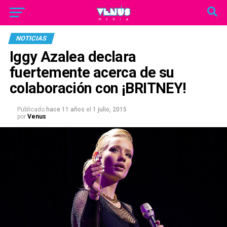
NOTICIAS
Iggy Azalea declara
fuertemente acerca de su
colaboración con ¡BRITNEY!
Publicado
hace 11 años
el
1 julio, 2015
por
Venus