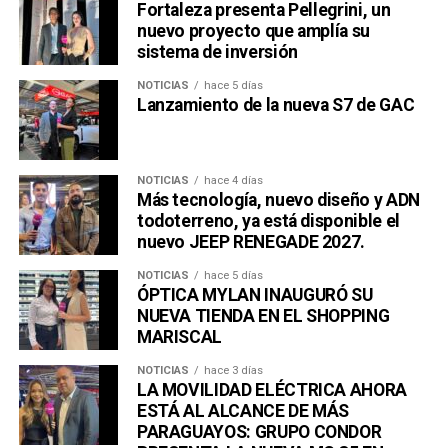
Una publicación compartida por Venus Media (@venusmediaoficial)
Fortaleza presenta Pellegrini, un
nuevo proyecto que amplía su
sistema de inversión
NOTICIAS
hace 5 días
Lanzamiento de la nueva S7 de GAC
NOTICIAS
hace 4 días
Más tecnología, nuevo diseño y ADN
todoterreno, ya está disponible el
nuevo JEEP RENEGADE 2027.
NOTICIAS
hace 5 días
ÓPTICA MYLAN INAUGURÓ SU
NUEVA TIENDA EN EL SHOPPING
MARISCAL
NOTICIAS
hace 3 días
LA MOVILIDAD ELÉCTRICA AHORA
ESTÁ AL ALCANCE DE MÁS
PARAGUAYOS: GRUPO CONDOR