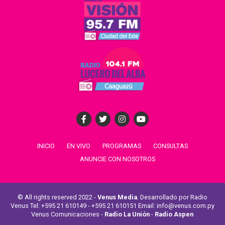
INICIO
EN VIVO
PROGRAMAS
CONSULTAS
ANUNCIE CON NOSOTROS
© All rights reserved 2022 -
Venus Media
. Desarrollado por Radio
Venus Tel: +595 21 610149 - +595 21 610151 Email: info@venus.com.py
Venus Comunicaciones -
Radio La Unión
-
Radio Aspen