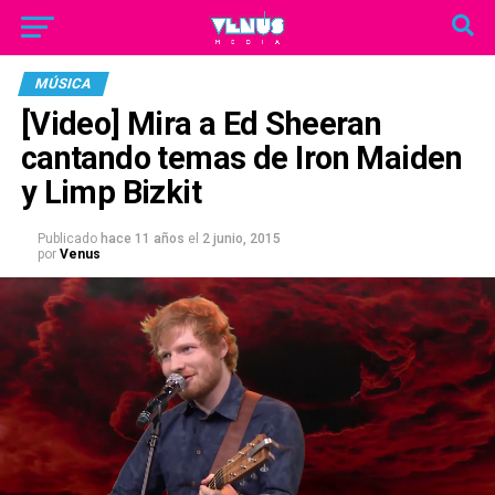
MÚSICA
[Video] Mira a Ed Sheeran
cantando temas de Iron Maiden
y Limp Bizkit
Publicado
hace 11 años
el
2 junio, 2015
por
Venus