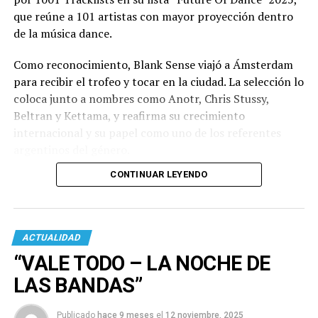
que reúne a 101 artistas con mayor proyección dentro
de la música dance.
Como reconocimiento, Blank Sense viajó a Ámsterdam
para recibir el trofeo y tocar en la ciudad. La selección lo
coloca junto a nombres como Anotr, Chris Stussy,
Beltran y Kettama, y reafirma su crecimiento
internacional y su papel como uno de los referentes
argentinos del género.
CONTINUAR LEYENDO
ACTUALIDAD
“VALE TODO – LA NOCHE DE
LAS BANDAS”
Publicado
hace 9 meses
el
12 noviembre, 2025