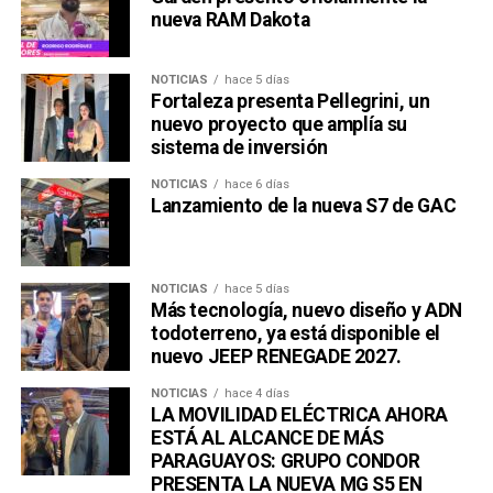
nueva RAM Dakota
NOTICIAS
hace 5 días
Una publicación compartida por Venus Media (@venusmediaoficial)
Fortaleza presenta Pellegrini, un
nuevo proyecto que amplía su
sistema de inversión
NOTICIAS
hace 6 días
Lanzamiento de la nueva S7 de GAC
NOTICIAS
hace 5 días
Más tecnología, nuevo diseño y ADN
todoterreno, ya está disponible el
nuevo JEEP RENEGADE 2027.
NOTICIAS
hace 4 días
LA MOVILIDAD ELÉCTRICA AHORA
ESTÁ AL ALCANCE DE MÁS
PARAGUAYOS: GRUPO CONDOR
PRESENTA LA NUEVA MG S5 EN