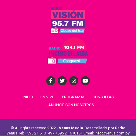
INICIO
EN VIVO
PROGRAMAS
CONSULTAS
ANUNCIE CON NOSOTROS
© All rights reserved 2022 -
Venus Media
. Desarrollado por Radio
Venus Tel: +595 21 610149 - +595 21 610151 Email: info@venus.com.py