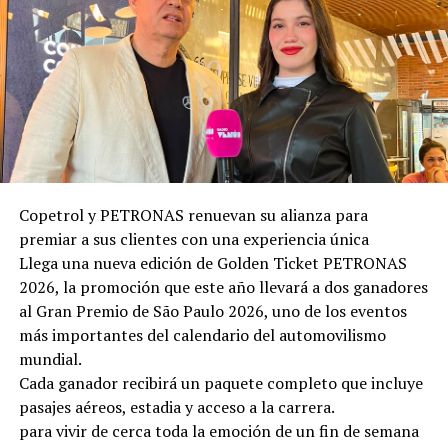
vida claro. Durante el taller, que se desarrollará de 14:00
a 18:00 horas, compartirá herramientas prácticas,
respaldadas por la ciencia, para fortalecer el bienestar,
mejorar el desempeño profesional, desarrollar
resiliencia y ejercer un liderazgo más humano y
sostenible en un mundo en constante transformación.
La segunda cita será el 26 de noviembre, a las 20:00
horas, en el Salón de Convenciones del Banco Central
del Paraguay, con la presencia de Borja Vilaseca,
Copetrol y PETRONAS renuevan su alianza para
escritor, conferencista y referente internacional en
premiar a sus clientes con una experiencia única
autoconocimiento, liderazgo consciente y
Llega una nueva edición de Golden Ticket PETRONAS
transformación personal. Vilaseca es fundador de una
2026, la promoción que este año llevará a dos ganadores
de las principales escuelas de desarrollo personal de
al Gran Premio de São Paulo 2026, uno de los eventos
habla hispana y autor de reconocidos libros como
más importantes del calendario del automovilismo
Encantado de conocerme y Qué harías si no tuvieras
mundial.
miedo. A través de su trabajo ha inspirado a miles de
Cada ganador recibirá un paquete completo que incluye
personas y organizaciones a cuestionar creencias
pasajes aéreos, estadia y acceso a la carrera.
limitantes, fortalecer la inteligencia emocional y liderar
para vivir de cerca toda la emoción de un fin de semana
procesos de cambio desde una mirada más auténtica,