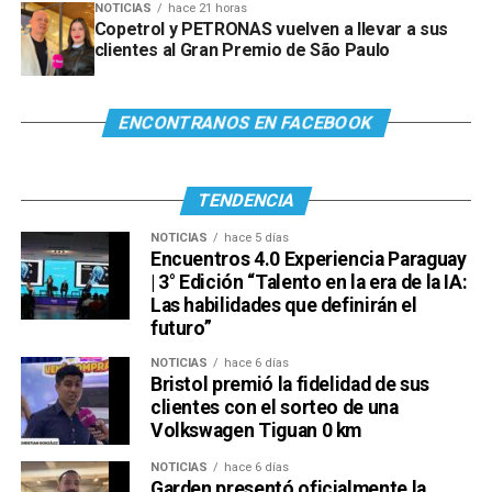
NOTICIAS
hace 21 horas
Copetrol y PETRONAS vuelven a llevar a sus
clientes al Gran Premio de São Paulo
Ver esta publicación en Instagram
ENCONTRANOS EN FACEBOOK
TENDENCIA
NOTICIAS
hace 5 días
Encuentros 4.0 Experiencia Paraguay
| 3° Edición “Talento en la era de la IA:
Las habilidades que definirán el
futuro”
Ver esta publicación en Instagram
Una publicación compartida por Venus Media (@venusmediaoficial)
NOTICIAS
hace 6 días
Bristol premió la fidelidad de sus
clientes con el sorteo de una
Volkswagen Tiguan 0 km
NOTICIAS
hace 6 días
Garden presentó oficialmente la