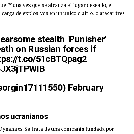
ue. Y una vez que se alcanza el lugar deseado, el
carga de explosivos en un único o sitio, o atacar tres
fearsome stealth ‘Punisher’
eath on Russian forces if
tps://t.co/51cBTQpag2
/4JX3jTPWIB
eorgin17111550)
February
nos ucranianos
 Dynamics. Se trata de una compañía fundada por