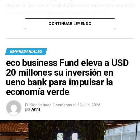
degustar las nuevas variedades en un encuentro especial
preparado para celebrar este nuevo capítulo.
CONTINUAR LEYENDO
EMPRESARIALES
eco business Fund eleva a USD
20 millones su inversión en
ueno bank para impulsar la
economía verde
Publicado
hace 2 semanas
el
22 julio, 2026
por
Anna