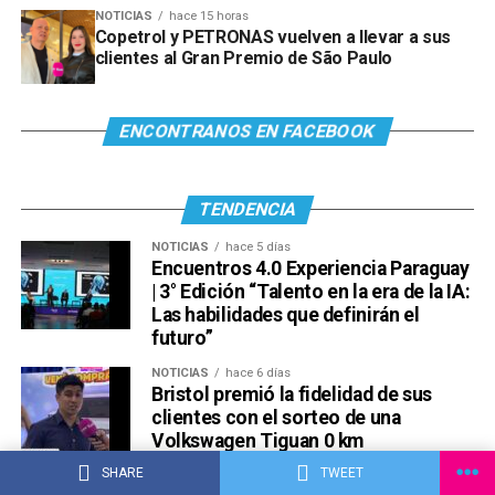
NOTICIAS
hace 15 horas
Copetrol y PETRONAS vuelven a llevar a sus
clientes al Gran Premio de São Paulo
ENCONTRANOS EN FACEBOOK
TENDENCIA
NOTICIAS
hace 5 días
Encuentros 4.0 Experiencia Paraguay
| 3° Edición “Talento en la era de la IA:
Las habilidades que definirán el
futuro”
NOTICIAS
hace 6 días
Bristol premió la fidelidad de sus
clientes con el sorteo de una
Volkswagen Tiguan 0 km
SHARE
TWEET
NOTICIAS
hace 6 días