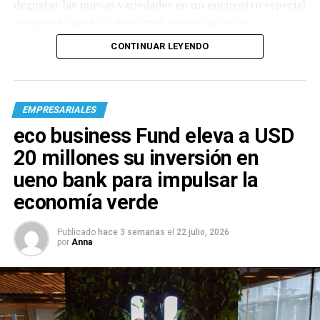
degustar las nuevas variedades en un encuentro especial
preparado para celebrar este nuevo capítulo.
CONTINUAR LEYENDO
EMPRESARIALES
eco business Fund eleva a USD
20 millones su inversión en
ueno bank para impulsar la
economía verde
Publicado
hace 3 semanas
el
22 julio, 2026
por
Anna