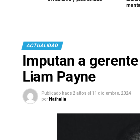
menta
ACTUALIDAD
Imputan a gerente 
Liam Payne
Publicado
hace 2 años
el
11 diciembre, 2024
por
Nathalia