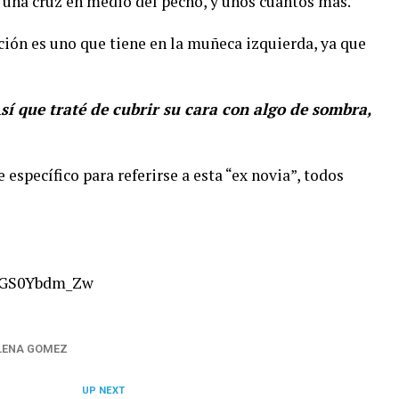
o, una cruz en medio del pecho, y unos cuantos más.
ción es uno que tiene en la muñeca izquierda, ya que
sí que traté de cubrir su cara con algo de sombra,
specífico para referirse a esta “ex novia”, todos
=4GS0Ybdm_Zw
LENA GOMEZ
UP NEXT