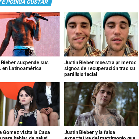
TE PODRÍA GUSTAR
n Bieber suspende sus
Justin Bieber muestra primeros
 en Latinoamérica
signos de recuperación tras su
parálisis facial
a Gomez visita la Casa
Justin Bieber y la falsa
 para hablar de salud
expectativa del matrimonio que