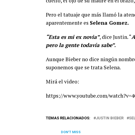
cuello, el ojo de su madre en el braz
Pero el tatuaje que más llamó la aten
aparentemente es
Selena Gomez.
“Esta es mi ex novia”
, dice Justin. “
A
pero la gente todavía sabe”.
Aunque Bieber no dice ningún nombre e
suponemos que se trata Selena.
Mirá el video:
https://www.youtube.com/watch?v
TEMAS RELACIONADOS:
JUSTIN BIEBER
SE
DON'T MISS