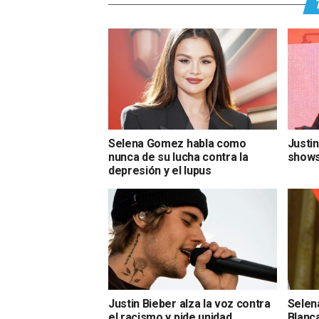
Selena Gomez habla como
Justi
nunca de su lucha contra la
shows
depresión y el lupus
Justin Bieber alza la voz contra
Selen
el racismo y pide unidad
Blanca