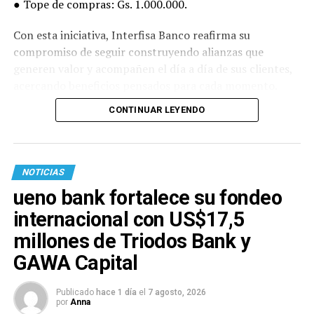
● Tope de compras: Gs. 1.000.000.
Con esta iniciativa, Interfisa Banco reafirma su
compromiso de seguir construyendo alianzas que
generen valor y acompañen el día a día de sus clientes,
acercando beneficios pensados para cada momento.
CONTINUAR LEYENDO
NOTICIAS
ueno bank fortalece su fondeo
internacional con US$17,5
millones de Triodos Bank y
GAWA Capital
Publicado
hace 1 día
el
7 agosto, 2026
por
Anna