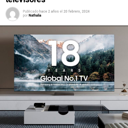
Publicado
hace 2 años
el
20 febrero, 2024
por
Nathalia