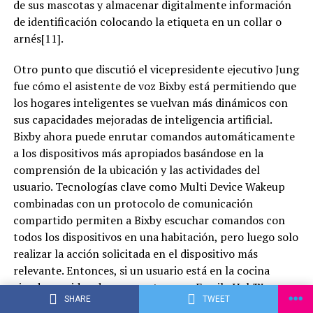
de sus mascotas y almacenar digitalmente información
de identificación colocando la etiqueta en un collar o
arnés[11].
Otro punto que discutió el vicepresidente ejecutivo Jung
fue cómo el asistente de voz Bixby está permitiendo que
los hogares inteligentes se vuelvan más dinámicos con
sus capacidades mejoradas de inteligencia artificial.
Bixby ahora puede enrutar comandos automáticamente
a los dispositivos más apropiados basándose en la
comprensión de la ubicación y las actividades del
usuario. Tecnologías clave como Multi Device Wakeup
combinadas con un protocolo de comunicación
compartido permiten a Bixby escuchar comandos con
todos los dispositivos en una habitación, pero luego solo
realizar la acción solicitada en el dispositivo más
relevante. Entonces, si un usuario está en la cocina
viendo un video de una receta en su Family Hub™,
SHARE
TWEET
puede gritar: “¡Oye, Bixby! ¡Reproducir música!” En ese