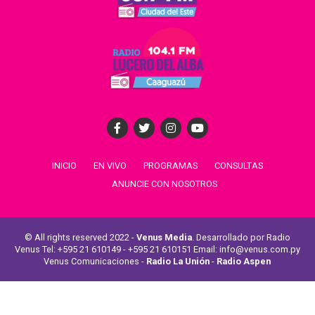
INICIO
EN VIVO
PROGRAMAS
CONSULTAS
ANUNCIE CON NOSOTROS
© All rights reserved 2022 -
Venus Media
. Desarrollado por Radio
Venus Tel: +595 21 610149 - +595 21 610151 Email: info@venus.com.py
Venus Comunicaciones -
Radio La Unión
-
Radio Aspen