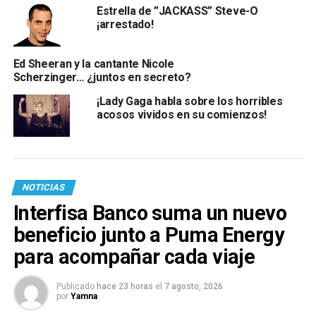
Estrella de ”JACKASS” Steve-O
¡arrestado!
Ed Sheeran y la cantante Nicole
Scherzinger… ¿juntos en secreto?
¡Lady Gaga habla sobre los horribles
acosos vividos en su comienzos!
NOTICIAS
Interfisa Banco suma un nuevo
beneficio junto a Puma Energy
para acompañar cada viaje
Publicado
hace 23 horas
el
7 agosto, 2026
por
Yamna