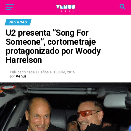
NOTICIAS
U2 presenta ”Song For
Someone”, cortometraje
protagonizado por Woody
Harrelson
Publicado
hace 11 años
el
13 julio, 2015
por
Venus