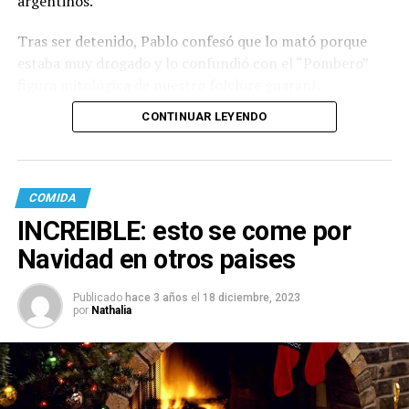
argentinos.
Tras ser detenido, Pablo confesó que lo mató porque
estaba muy drogado y lo confundió con el “Pombero”
figura mitológica de nuestro folclore guaraní.
CONTINUAR LEYENDO
COMIDA
INCREIBLE: esto se come por
Navidad en otros paises
Publicado
hace 3 años
el
18 diciembre, 2023
por
Nathalia