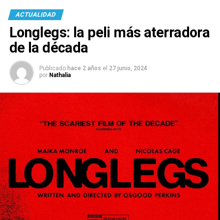
ACTUALIDAD
Longlegs: la peli más aterradora
de la década
Publicado
hace 2 años
el
27 junio, 2024
por
Nathalia