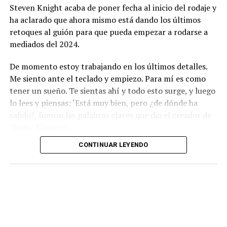
Steven Knight acaba de poner fecha al inicio del rodaje y
ha aclarado que ahora mismo está dando los últimos
retoques al guión para que pueda empezar a rodarse a
mediados del 2024.
De momento estoy trabajando en los últimos detalles.
Me siento ante el teclado y empiezo. Para mí es como
tener un sueño. Te sientas ahí y todo esto surge, y luego
lo lees y piensas: ‘Está muy bien, pero ¿de dónde ha
salido?, fueron las palabras claves que dio el creador de
´Peaky Blinders`.
CONTINUAR LEYENDO