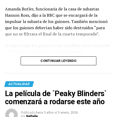
Amanda Butler, funcionaria de la casa de subastas
Hanson Ross, dijo a la BBC que se encargará de la
impulsar la subasta de los guiones. También mencionó
que los guiones deberían haber sido destruidos “para
que no se filtrara el final de la cuarta temporada”.
Se espera que los guiones sean vendidos entre unas 600
y 800 libras (765 dólares y 1.000 dólares).
CONTINUAR LEYENDO
ACTUALIDAD
La película de ´Peaky Blinders`
comenzará a rodarse este año
Publicado
hace 3 años
el
5 enero, 2024
por
Nathalia