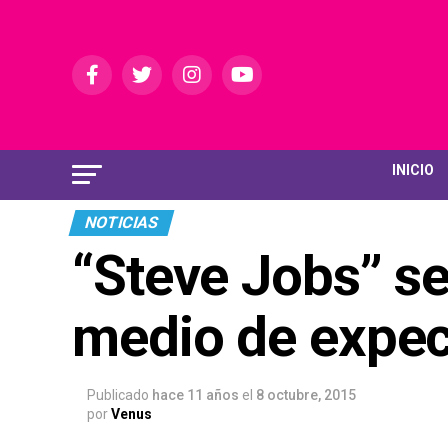
INICIO
NOTICIAS
“Steve Jobs” s
medio de expec
Publicado
hace 11 años
el
8 octubre, 2015
por
Venus