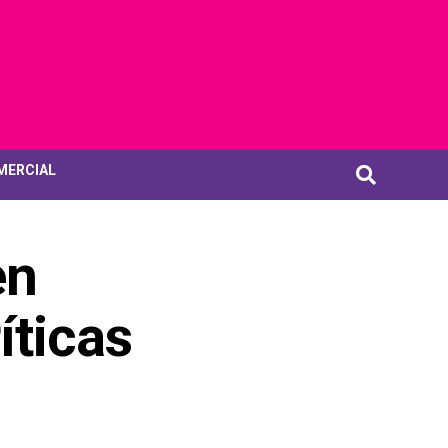
MERCIAL
en
íticas