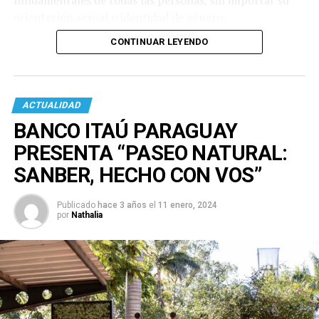
fundamentales de todas las personas, sin importar su
orientación sexual o identidad de género.
CONTINUAR LEYENDO
ACTUALIDAD
BANCO ITAÚ PARAGUAY
PRESENTA “PASEO NATURAL:
SANBER, HECHO CON VOS”
Publicado
hace 3 años
el
11 enero, 2024
por
Nathalia