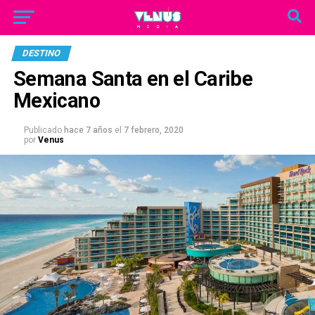
DESTINO
Semana Santa en el Caribe
Mexicano
Publicado
hace 7 años
el
7 febrero, 2020
por
Venus