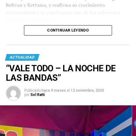
Beltran y Kettama, y reafirma su crecimiento
internacional y su papel como uno de los referentes
argentinos del género.
CONTINUAR LEYENDO
ACTUALIDAD
“VALE TODO – LA NOCHE DE
LAS BANDAS”
Publicado
hace 9 meses
el
12 noviembre, 2025
por
Sol Ratti