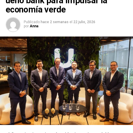
ueno bank para impulsar la
economía verde
Publicado
hace 2 semanas
el
22 julio, 2026
por
Anna