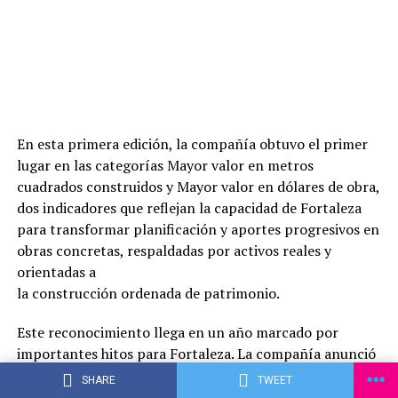
En esta primera edición, la compañía obtuvo el primer
lugar en las categorías Mayor valor en metros
cuadrados construidos y Mayor valor en dólares de obra,
dos indicadores que reflejan la capacidad de Fortaleza
para transformar planificación y aportes progresivos en
obras concretas, respaldadas por activos reales y
orientadas a
la construcción ordenada de patrimonio.
Este reconocimiento llega en un año marcado por
importantes hitos para Fortaleza. La compañía anunció
recientemente la adquisición del terreno más grande de
SHARE
TWEET
su historia, ubicado sobre la avenida Primer Presidente,