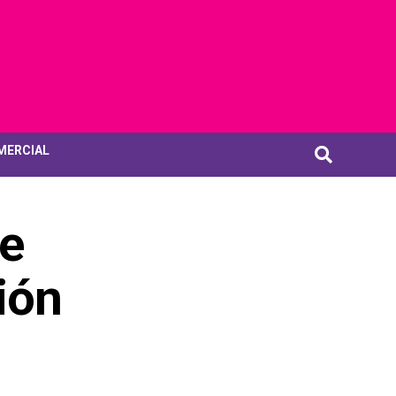
MERCIAL
de
ión