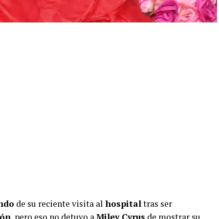
ndo
de su reciente visita al
hospital
tras ser
ñón
, pero eso no detuvo a
Miley Cyrus
de mostrar su