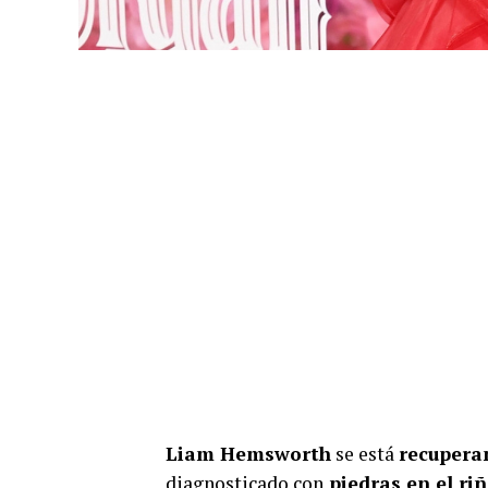
Liam Hemsworth
se está
recupera
diagnosticado con
piedras en el ri