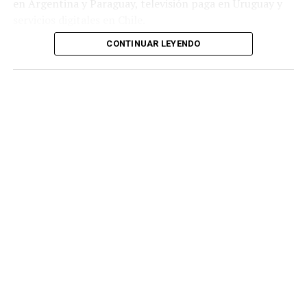
en Argentina y Paraguay, televisión paga en Uruguay y
servicios digitales en Chile.
CONTINUAR LEYENDO