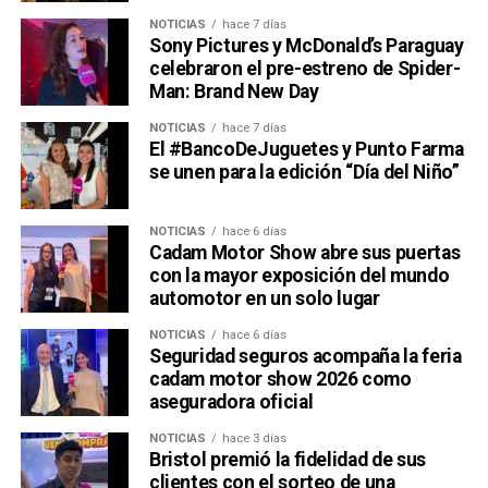
NOTICIAS
hace 7 días
Sony Pictures y McDonald’s Paraguay
celebraron el pre-estreno de Spider-
Man: Brand New Day
NOTICIAS
hace 7 días
El #BancoDeJuguetes y Punto Farma
se unen para la edición “Día del Niño”
NOTICIAS
hace 6 días
Cadam Motor Show abre sus puertas
con la mayor exposición del mundo
automotor en un solo lugar
NOTICIAS
hace 6 días
Seguridad seguros acompaña la feria
cadam motor show 2026 como
aseguradora oficial
NOTICIAS
hace 3 días
Bristol premió la fidelidad de sus
clientes con el sorteo de una