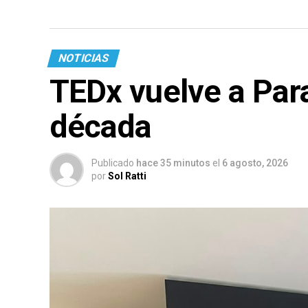
NOTICIAS
TEDx vuelve a Par
década
Publicado
hace 35 minutos
el
6 agosto, 2026
por
Sol Ratti