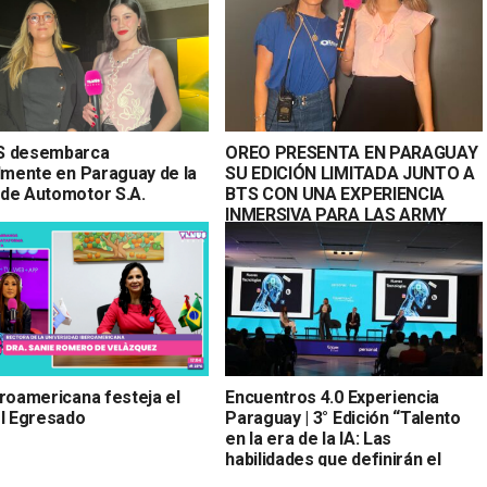
S desembarca
OREO PRESENTA EN PARAGUAY
almente en Paraguay de la
SU EDICIÓN LIMITADA JUNTO A
de Automotor S.A.
BTS CON UNA EXPERIENCIA
INMERSIVA PARA LAS ARMY
eroamericana festeja el
Encuentros 4.0 Experiencia
el Egresado
Paraguay | 3° Edición “Talento
en la era de la IA: Las
habilidades que definirán el
futuro”