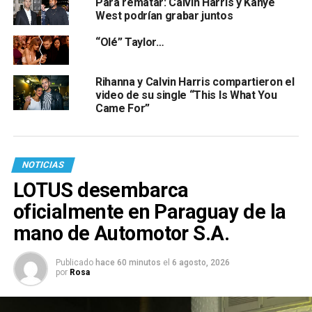
Para rematar: Calvin Harris y Kanye
West podrían grabar juntos
“Olé” Taylor…
Rihanna y Calvin Harris compartieron el
video de su single “This Is What You
Came For”
NOTICIAS
LOTUS desembarca
oficialmente en Paraguay de la
mano de Automotor S.A.
Publicado
hace 60 minutos
el
6 agosto, 2026
por
Rosa