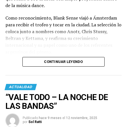
de la música dance.
Como reconocimiento, Blank Sense viajó a Ámsterdam
para recibir el trofeo y tocar en la ciudad. La selección lo
coloca junto a nombres como Anotr, Chris Stussy,
Beltran y Kettama, y reafirma su crecimiento
internacional y su papel como uno de los referentes
argentinos del género.
CONTINUAR LEYENDO
ACTUALIDAD
“VALE TODO – LA NOCHE DE
LAS BANDAS”
Publicado
hace 9 meses
el
12 noviembre, 2025
por
Sol Ratti