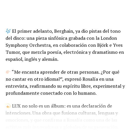
El primer adelanto, Berghain, ya dio pistas del tono
del disco: una pieza sinfónica grabada con la London
Symphony Orchestra, en colaboración con Björk e Yves
Tumor, que mezcla poesía, electrónica y dramatismo en
español, inglés y alemán.
“Me encanta aprender de otras personas. ¿Por qué
no cantar en otro idioma?”, expresó Rosalía en una
entrevista, reafirmando su espíritu libre, experimental y
profundamente conectado con lo humano.
LUX no solo es un álbum: es una declaración de
intenciones. Una obra que fusiona culturas, lenguas y
emociones, y que confirma a Rosalía como una de las
artistas más innovadoras y globales de su generación.