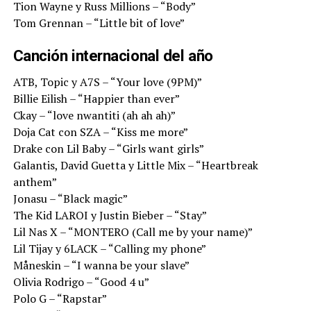
Tion Wayne y Russ Millions – “Body”
Tom Grennan – “Little bit of love”
Canción internacional del año
ATB, Topic y A7S – “Your love (9PM)”
Billie Eilish – “Happier than ever”
Ckay – “love nwantiti (ah ah ah)”
Doja Cat con SZA – “Kiss me more”
Drake con Lil Baby – “Girls want girls”
Galantis, David Guetta y Little Mix – “Heartbreak
anthem”
Jonasu – “Black magic”
The Kid LAROI y Justin Bieber – “Stay”
Lil Nas X – “MONTERO (Call me by your name)”
Lil Tijay y 6LACK – “Calling my phone”
Måneskin – “I wanna be your slave”
Olivia Rodrigo – “Good 4 u”
Polo G – “Rapstar”