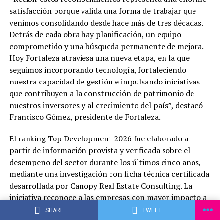
satisfacción porque valida una forma de trabajar que
venimos consolidando desde hace más de tres décadas.
Detrás de cada obra hay planificación, un equipo
comprometido y una búsqueda permanente de mejora.
Hoy Fortaleza atraviesa una nueva etapa, en la que
seguimos incorporando tecnología, fortaleciendo
nuestra capacidad de gestión e impulsando iniciativas
que contribuyen a la construcción de patrimonio de
nuestros inversores y al crecimiento del país”, destacó
Francisco Gómez, presidente de Fortaleza.
El ranking Top Development 2026 fue elaborado a
partir de información provista y verificada sobre el
desempeño del sector durante los últimos cinco años,
mediante una investigación con ficha técnica certificada
desarrollada por Canopy Real Estate Consulting. La
iniciativa reconoce a las empresas con mayor impacto a
partir de indicadores objetivos vinculados con el
SHARE
TWEET