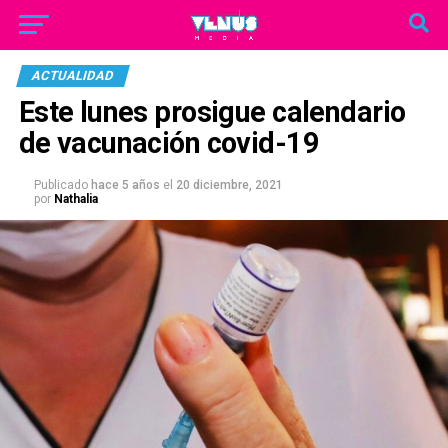
ACTUALIDAD
Este lunes prosigue calendario
de vacunación covid-19
Publicado
hace 5 años
el
20 diciembre, 2021
por
Nathalia