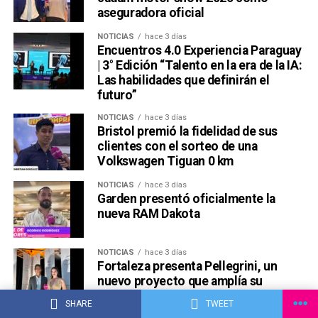
aseguradora oficial
NOTICIAS
hace 3 días
Encuentros 4.0 Experiencia Paraguay
| 3° Edición “Talento en la era de la IA:
Las habilidades que definirán el
futuro”
NOTICIAS
hace 3 días
Bristol premió la fidelidad de sus
clientes con el sorteo de una
Volkswagen Tiguan 0 km
NOTICIAS
hace 3 días
Garden presentó oficialmente la
nueva RAM Dakota
NOTICIAS
hace 3 días
Fortaleza presenta Pellegrini, un
nuevo proyecto que amplía su
sistema de inversión
SHARE
TWEET