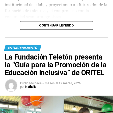
institucional del club, y proyectando un futuro donde la
formación de talentos y el compromiso con la
comunidad sean protagonistas.
CONTINUAR LEYENDO
ENTRETENIMIENTO
La Fundación Teletón presenta
la “Guía para la Promoción de la
Educación Inclusiva” de ORITEL
Publicado
hace 5 meses
el
19 marzo, 2026
por
Nathalia