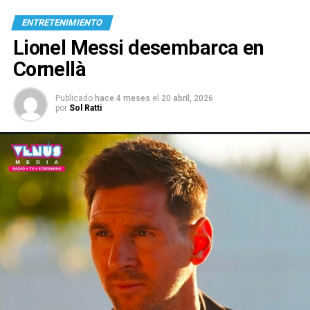
ENTRETENIMIENTO
Lionel Messi desembarca en
Cornellà
Publicado
hace 4 meses
el
20 abril, 2026
por
Sol Ratti