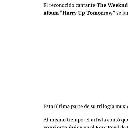
El reconocido cantante
The Weeknd
álbum “Hurry Up Tomorrow”
se la
Esta última parte de su trilogía music
Al mismo tiempo. el artista contó qu
concierto único
en el Rose Bowl de 