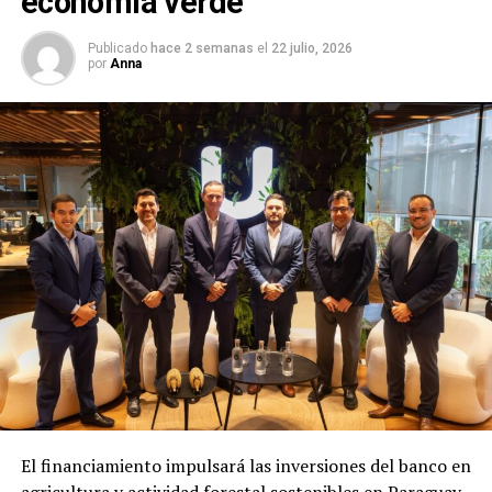
economía verde
Publicado
hace 2 semanas
el
22 julio, 2026
por
Anna
El financiamiento impulsará las inversiones del banco en