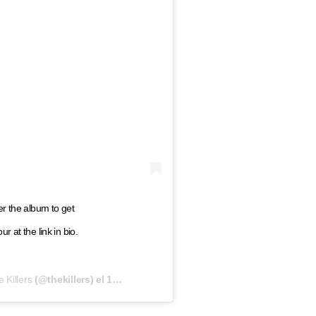
 the album to get
r at the link in bio.
 Killers
(@thekillers) el
15 Nov, 2019 a las 8:47 PST