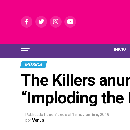
INICIO
MÚSICA
The Killers anu
“Imploding the
Publicado
hace 7 años
el
15 noviembre, 2019
por
Venus