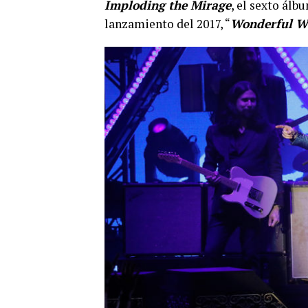
Imploding the Mirage
, el sexto álb
lanzamiento del 2017, “
Wonderful W