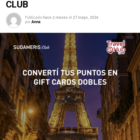
CLUB
Publicado
hace 2 meses
el
27 mayo, 2026
por
Anna