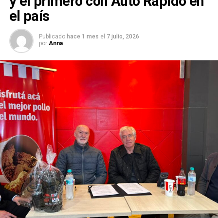
y el primero con Auto Rápido en
el país
Publicado
hace 1 mes
el
7 julio, 2026
por
Anna