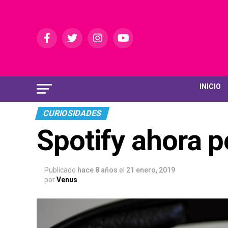
INICIO
CURIOSIDADES
Spotify ahora p
Publicado
hace 8 años
el
21 enero, 2019
por
Venus