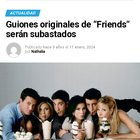
ACTUALIDAD
Guiones originales de “Friends”
serán subastados
Publicado
hace 3 años
el
11 enero, 2024
por
Nathalia