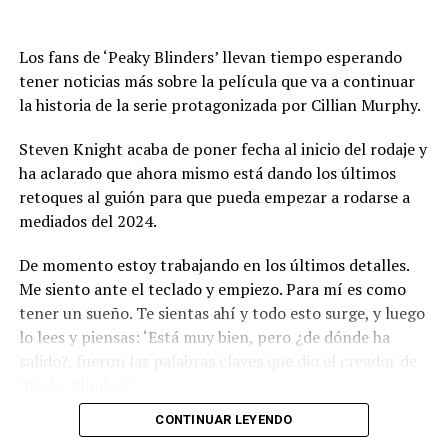
Los fans de ‘Peaky Blinders’ llevan tiempo esperando
tener noticias más sobre la película que va a continuar
la historia de la serie protagonizada por Cillian Murphy.
Steven Knight acaba de poner fecha al inicio del rodaje y
ha aclarado que ahora mismo está dando los últimos
retoques al guión para que pueda empezar a rodarse a
mediados del 2024.
De momento estoy trabajando en los últimos detalles.
Me siento ante el teclado y empiezo. Para mí es como
tener un sueño. Te sientas ahí y todo esto surge, y luego
lo lees y piensas: ‘Está muy bien, pero ¿de dónde ha
salido?, fueron las palabras claves que dio el creador de
´Peaky Blinders`.
CONTINUAR LEYENDO