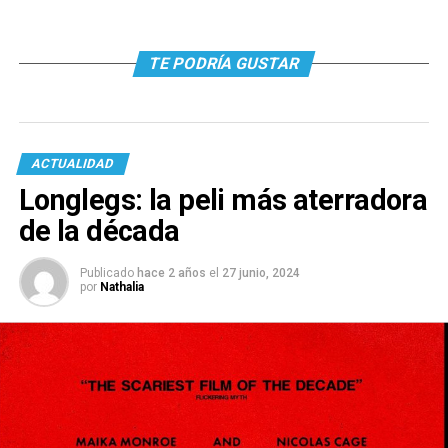
TE PODRÍA GUSTAR
ACTUALIDAD
Longlegs: la peli más aterradora
de la década
Publicado
hace 2 años
el
27 junio, 2024
por
Nathalia