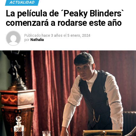
ACTUALIDAD
La película de ´Peaky Blinders`
comenzará a rodarse este año
Publicado
hace 3 años
el
5 enero, 2024
por
Nathalia