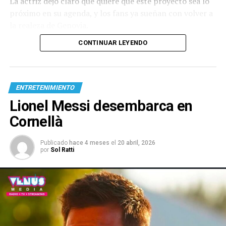
La actriz dejó claro que quiere que este proyecto sea lo
próximo en su agenda, y los fans ya sueñan con volver a
la realeza de Genovia.
CONTINUAR LEYENDO
ENTRETENIMIENTO
Lionel Messi desembarca en
Cornellà
Publicado
hace 4 meses
el
20 abril, 2026
por
Sol Ratti