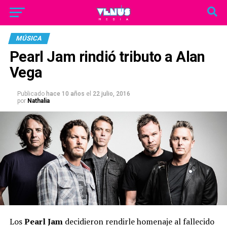
MÚSICA
Pearl Jam rindió tributo a Alan
Vega
Publicado
hace 10 años
el
22 julio, 2016
por
Nathalia
Los
Pearl Jam
decidieron rendirle homenaje al fallecido