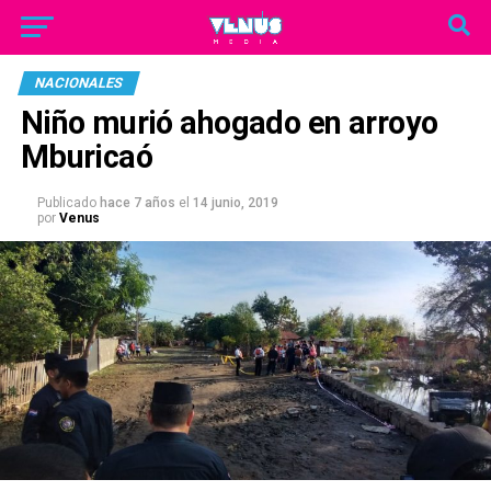
NACIONALES
Niño murió ahogado en arroyo
Mburicaó
Publicado
hace 7 años
el
14 junio, 2019
por
Venus