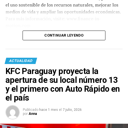
el uso sostenible de los recursos naturales, mejorar los
medios de vida y ampliar las oportunidades económicas.
Para más información, visite: www.finance-in-
motion.com
CONTINUAR LEYENDO
ACTUALIDAD
KFC Paraguay proyecta la
apertura de su local número 13
y el primero con Auto Rápido en
el país
Publicado
hace 1 mes
el
7 julio, 2026
por
Anna