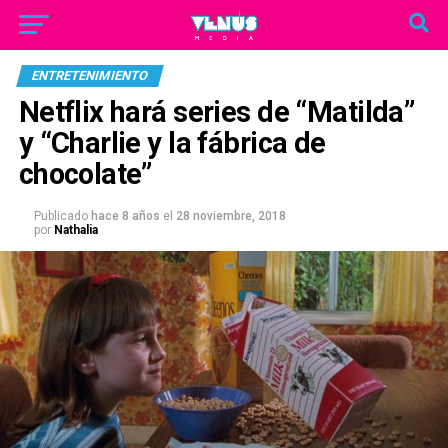
ENTRETENIMIENTO
Netflix hará series de “Matilda”
y “Charlie y la fábrica de
chocolate”
Publicado
hace 8 años
el
28 noviembre, 2018
por
Nathalia