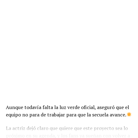
Aunque todavía falta la luz verde oficial, aseguró que el
equipo no para de trabajar para que la secuela avance.
La actriz dejó claro que quiere que este proyecto sea lo
próximo en su agenda, y los fans ya sueñan con volver a