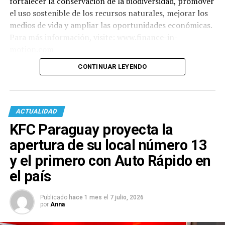
fortalecer la conservación de la biodiversidad, promover
el uso sostenible de los recursos naturales, mejorar los
medios de vida y ampliar las oportunidades económicas.
Para más información, visite: www.finance-in-
motion.com
CONTINUAR LEYENDO
ACTUALIDAD
KFC Paraguay proyecta la
apertura de su local número 13
y el primero con Auto Rápido en
el país
Publicado
hace 1 mes
el
7 julio, 2026
por
Anna