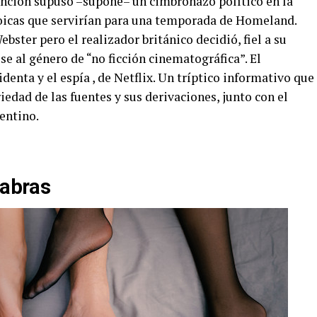
función supuso –supone– un cimbronazo político en la
oicas que servirían para una temporada de Homeland.
ster pero el realizador británico decidió, fiel a su
se al género de “no ficción cinematográfica”. El
identa y el espía , de Netflix. Un tríptico informativo que
riedad de las fuentes y sus derivaciones, junto con el
entino.
labras