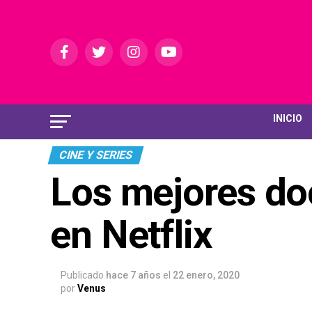
INICIO
CINE Y SERIES
Los mejores do
en Netflix
Publicado
hace 7 años
el
22 enero, 2020
por
Venus