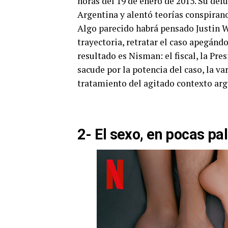
horas del 19 de enero de 2015. Su de
Argentina y alentó teorías conspiran
Algo parecido habrá pensado Justin Web
trayectoria, retratar el caso apegándo
resultado es Nisman: el fiscal, la Pres
sacude por la potencia del caso, la va
tratamiento del agitado contexto arg
2- El sexo, en pocas pa