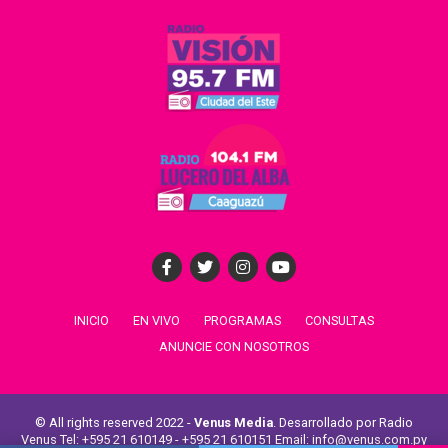
INICIO
EN VIVO
PROGRAMAS
CONSULTAS
ANUNCIE CON NOSOTROS
© All rights reserved 2022 -
Venus Media
. Desarrollado por Radio
Venus Tel: +595 21 610149 - +595 21 610151 Email: info@venus.com.py