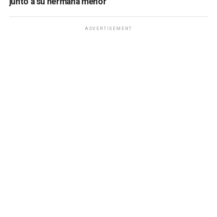
junto a su hermana menor
ADVERTISEMENT