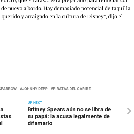
edicto, que Piratas… está preparado para reiniciar con
 de nuevo a bordo. Hay demasiado potencial de taquilla
uerido y arraigado en la cultura de Disney”, dijo el
SPARROW
JOHNNY DEPP
PIRATAS DEL CARIBE
UP NEXT
ra
Britney Spears aún no se libra de
istas
su papá: la acusa legalmente de
al
difamarlo