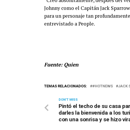
“Creo absolutamente, después del ver
Johnny como el Capitán Jack Sparrow
para un personaje tan profundamente q
entrevistado a People.
Fuente: Quien
TEMAS RELACIONADOS:
#HOTNEWS
JACK 
DON'T MISS
Pintó el techo de su casa pa
darles la bienvenida a los tur
con una sonrisa y se hizo vir