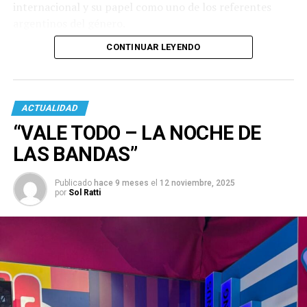
internacional y su papel como uno de los referentes
argentinos del género.
CONTINUAR LEYENDO
ACTUALIDAD
“VALE TODO – LA NOCHE DE
LAS BANDAS”
Publicado
hace 9 meses
el
12 noviembre, 2025
por
Sol Ratti