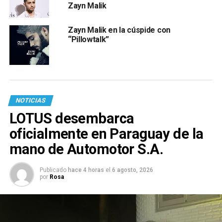
Zayn Malik
Zayn Malik en la cúspide con
“Pillowtalk”
NOTICIAS
LOTUS desembarca
oficialmente en Paraguay de la
mano de Automotor S.A.
Publicado
hace 4 horas
el
6 agosto, 2026
por
Rosa