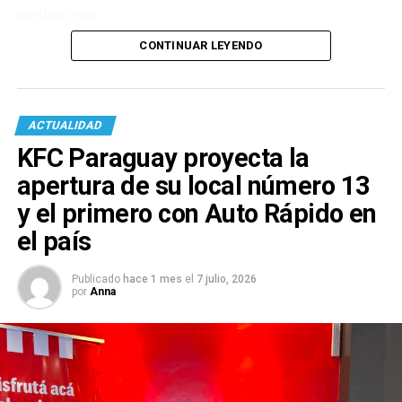
motion.com
CONTINUAR LEYENDO
ACTUALIDAD
KFC Paraguay proyecta la
apertura de su local número 13
y el primero con Auto Rápido en
el país
Publicado
hace 1 mes
el
7 julio, 2026
por
Anna