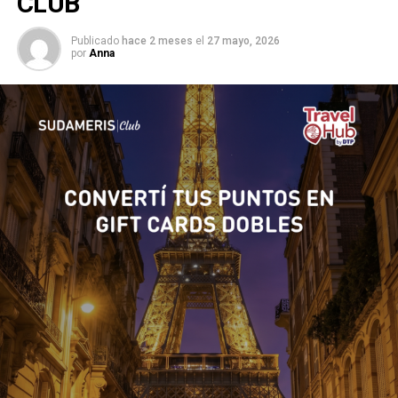
CLUB
Publicado
hace 2 meses
el
27 mayo, 2026
por
Anna