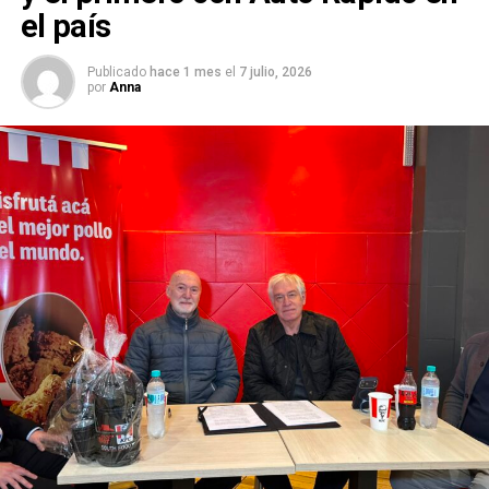
el país
Publicado
hace 1 mes
el
7 julio, 2026
por
Anna