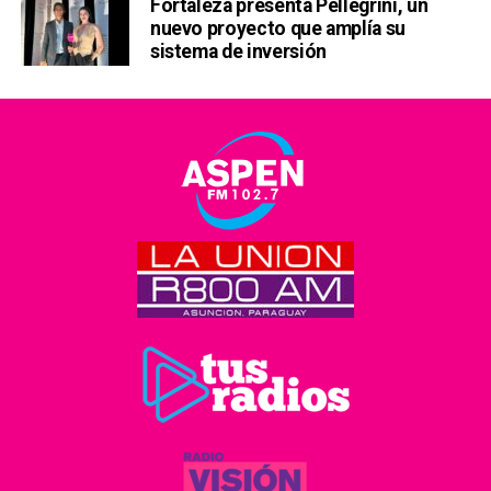
Fortaleza presenta Pellegrini, un
nuevo proyecto que amplía su
sistema de inversión