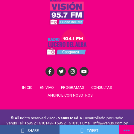
INICIO
EN VIVO
PROGRAMAS
CONSULTAS
ANUNCIE CON NOSOTROS
© All rights reserved 2022 -
Venus Media
. Desarrollado por Radio
Venus Tel: +595 21 610149 - +595 21 610151 Email: info@venus.com.py
Venus Comunicaciones -
Radio La Unión
-
Radio Aspen
SHARE
TWEET