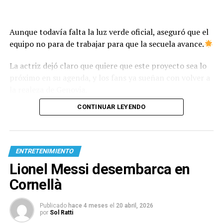
Aunque todavía falta la luz verde oficial, aseguró que el
equipo no para de trabajar para que la secuela avance.
La actriz dejó claro que quiere que este proyecto sea lo
próximo en su agenda, y los fans ya sueñan con volver a
la realeza de Genovia.
CONTINUAR LEYENDO
ENTRETENIMIENTO
Lionel Messi desembarca en
Cornellà
Publicado
hace 4 meses
el
20 abril, 2026
por
Sol Ratti